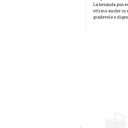
La bevanda può es
ottimo anche in 
gradevole e diges