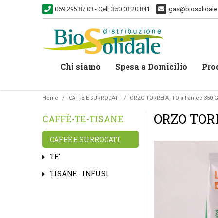
069 295 87 08 - Cell. 350 03 20 841
gas@biosolidale.
Chi siamo
Spesa a Domicilio
Prod
Home
CAFFÈ E SURROGATI
ORZO TORREFATTO all'anice 350 G
ORZO TORR
CAFFÈ-TE-TISANE
CAFFÈ E SURROGATI
TE'
TISANE - INFUSI