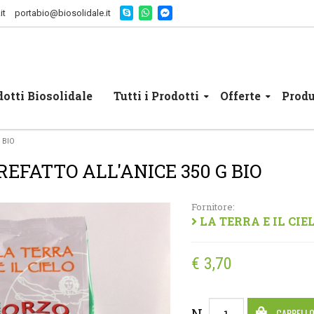
it
portabio@biosolidale.it
otti Biosolidale
Tutti i Prodotti
Offerte
Produ
 BIO
EFATTO ALL'ANICE 350 G BIO
Fornitore:
LA TERRA E IL CIELO 
€ 3
,70
CARRELL